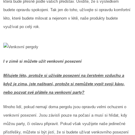
která bude přesně podle vašich představ. Uvidíte, že s výsledkem
budete opravdu spokojeni. Tak jen do toho, užívejte si opravdu komfortní
léto, které budete milovat a nejenom v létě, naše produkty budete
využívat po celý rok.
I v zimě si můžete užít venkovní posezení
Milujete léto, protože si užíváte posezení na čerstvém vzduchu a
když je zima, jste naštvaní, protože si nemůžete vypít svoji kávu,
nebo pozvat své přátele na venkovní party?
Mnoho lidí, pokud nemají doma pergolu jsou opravdu velmi ochuzeni o
venkovní posezení. Jsou závislí pouze na počasí a musí si hlídat, kdy
můžou party, či oslavu připravit. Pokud však využijete naše jedinečné
přístřešky, můžete si být jistí, že si budete užívat venkovního posezení