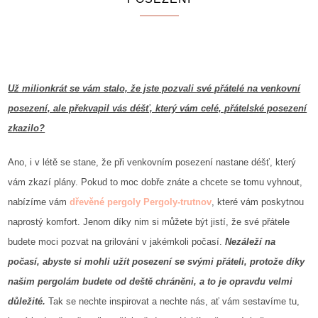
Už milionkrát se vám stalo, že jste pozvali své přátelé na venkovní
posezení, ale překvapil vás déšť, který vám celé, přátelské posezení
zkazilo?
Ano, i v létě se stane, že při venkovním posezení nastane déšť, který
vám zkazí plány. Pokud to moc dobře znáte a chcete se tomu vyhnout,
nabízíme vám
dřevěné pergoly Pergoly-trutnov
, které vám poskytnou
naprostý komfort. Jenom díky nim si můžete být jistí, že své přátele
budete moci pozvat na grilování v jakémkoli počasí.
Nezáleží na
počasí, abyste si mohli užít posezení se svými přáteli, protože díky
našim pergolám budete od deště chráněni, a to je opravdu velmi
důležité.
Tak se nechte inspirovat a nechte nás, ať vám sestavíme tu,