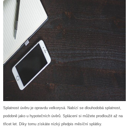
Splatnost úvěru je opravdu velkorysá. Nabízí se dlouhodobá splatnost,
podobně jako u hypotečních úvěrů. Splácení si můžete prodloužit až na
třicet let. Díky tomu získáte nízký předpis měsíční splátky.