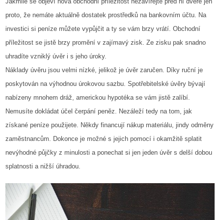
Jakmile se objeví nová obchodní příležitost nezavírejte před ní dveře jen
proto, že nemáte aktuálně dostatek prostředků na bankovním účtu. Na
investici si peníze můžete vypůjčit a ty se vám brzy vrátí. Obchodní
příležitost se jistě brzy promění v zajímavý zisk. Ze zisku pak snadno
uhradíte vzniklý úvěr i s jeho úroky.
Náklady úvěru jsou velmi nízké, jelikož je úvěr zaručen. Díky ruční je
poskytován na výhodnou úrokovou sazbu. Spotřebitelské úvěry bývají
nabízeny mnohem dráž, americkou hypotéka se vám jistě zalíbí.
Nemusíte dokládat účel čerpání peněz. Nezáleží tedy na tom, jak
získané peníze použijete. Někdy financují nákup materiálu, jindy odměny
zaměstnancům. Dokonce je možné s jejich pomocí i okamžitě splatit
nevýhodné půjčky z minulosti a ponechat si jen jeden úvěr s delší dobou
splatnosti a nižší úhradou.