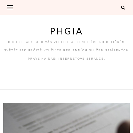
Skip
to
content
PHGIA
CHCETE, ABY SE O VÁS VĚDĚLO, A TO NEJLÉPE PO CELIČKÉM
SVĚTĚ? PAK URČITĚ VYUŽIJTE REKLAMNÍCH SLUŽEB NABÍZENÝCH
PRÁVĚ NA NAŠÍ INTERNETOVÉ STRÁNCE.