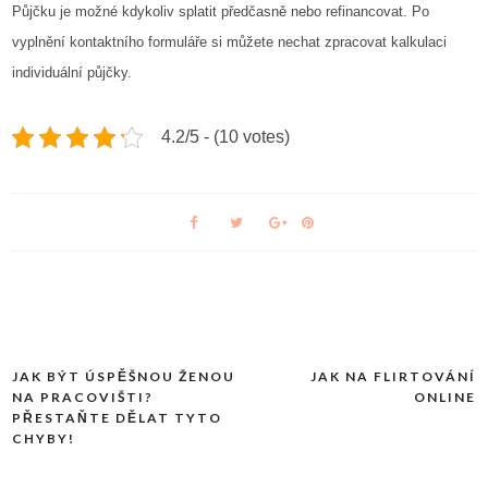
Půjčku je možné kdykoliv splatit předčasně nebo refinancovat. Po
vyplnění kontaktního formuláře si můžete nechat zpracovat kalkulaci
individuální půjčky.
4.2/5 - (10 votes)
JAK BÝT ÚSPĚŠNOU ŽENOU
JAK NA FLIRTOVÁNÍ
Navigace
NA PRACOVIŠTI?
ONLINE
pro
PŘESTAŇTE DĚLAT TYTO
CHYBY!
příspěvek