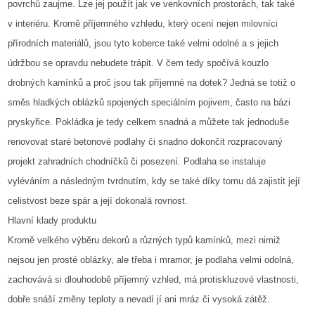
povrchů zaujme. Lze jej použít jak ve venkovních prostorách, tak také
v interiéru. Kromě příjemného vzhledu, který ocení nejen milovníci
přírodních materiálů, jsou tyto koberce také velmi odolné a s jejich
údržbou se opravdu nebudete trápit. V čem tedy spočívá kouzlo
drobných kamínků a proč jsou tak příjemné na dotek? Jedná se totiž o
směs hladkých oblázků spojených speciálním pojivem, často na bázi
pryskyřice. Pokládka je tedy celkem snadná a můžete tak jednoduše
renovovat staré betonové podlahy či snadno dokončit rozpracovaný
projekt zahradních chodníčků či posezení. Podlaha se instaluje
vyléváním a následným tvrdnutím, kdy se také díky tomu dá zajistit její
celistvost beze spár a její dokonalá rovnost.
Hlavní klady produktu
Kromě velkého výběru dekorů a různých typů kamínků, mezi nimiž
nejsou jen prosté oblázky, ale třeba i mramor, je podlaha velmi odolná,
zachovává si dlouhodobě příjemný vzhled, má protiskluzové vlastnosti,
dobře snáší změny teploty a nevadí jí ani mráz či vysoká zátěž.