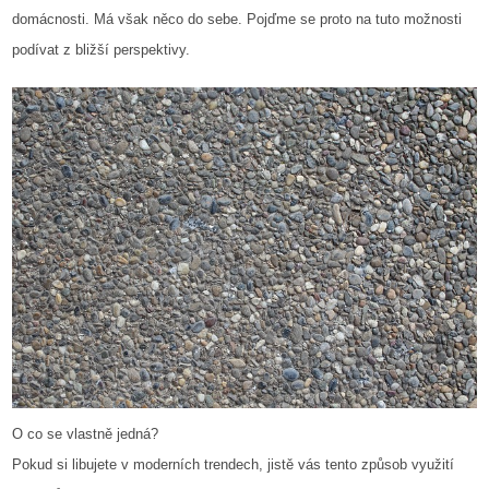
domácnosti. Má však něco do sebe. Pojďme se proto na tuto možnosti
podívat z bližší perspektivy.
O co se vlastně jedná?
Pokud si libujete v moderních trendech, jistě vás tento způsob využití