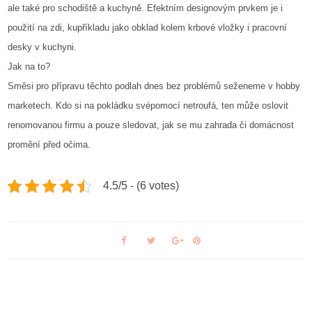
ale také pro schodiště a kuchyně. Efektním designovým prvkem je i
použití na zdi, kupříkladu jako obklad kolem krbové vložky i pracovní
desky v kuchyni.
Jak na to?
Směsi pro přípravu těchto podlah dnes bez problémů seženeme v hobby
marketech. Kdo si na pokládku svépomocí netroufá, ten může oslovit
renomovanou firmu a pouze sledovat, jak se mu zahrada či domácnost
promění před očima.
4.5/5 - (6 votes)