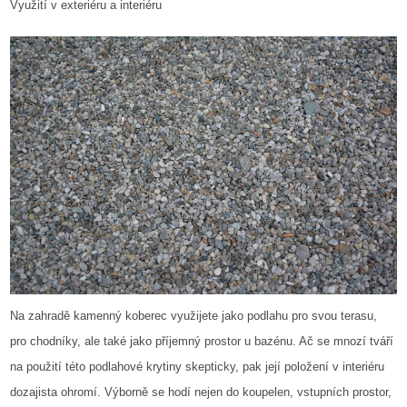
Využití v exteriéru a interiéru
Na zahradě kamenný koberec využijete jako podlahu pro svou terasu,
pro chodníky, ale také jako příjemný prostor u bazénu. Ač se mnozí tváří
na použití této podlahové krytiny skepticky, pak její položení v interiéru
dozajista ohromí. Výborně se hodí nejen do koupelen, vstupních prostor,