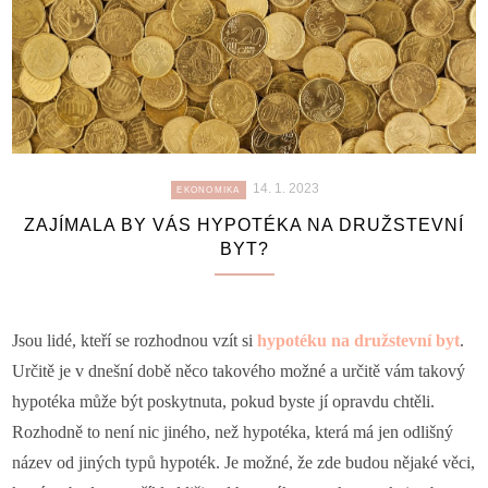
14. 1. 2023
EKONOMIKA
ZAJÍMALA BY VÁS HYPOTÉKA NA DRUŽSTEVNÍ
BYT?
Jsou lidé, kteří se rozhodnou vzít si
hypotéku na družstevní byt
.
Určitě je v dnešní době něco takového možné a určitě vám takový
hypotéka může být poskytnuta, pokud byste jí opravdu chtěli.
Rozhodně to není nic jiného, než hypotéka, která má jen odlišný
název od jiných typů hypoték. Je možné, že zde budou nějaké věci,