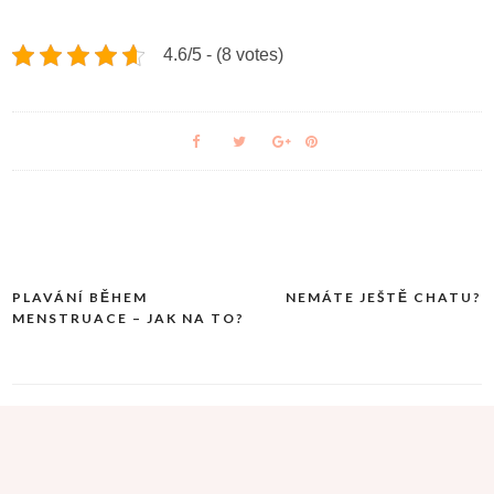
4.6/5 - (8 votes)
PLAVÁNÍ BĚHEM
NEMÁTE JEŠTĚ CHATU?
Navigace
MENSTRUACE – JAK NA TO?
pro
příspěvek