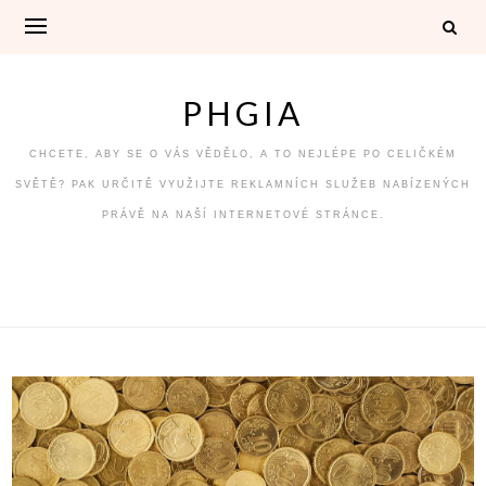
Skip
to
content
PHGIA
CHCETE, ABY SE O VÁS VĚDĚLO, A TO NEJLÉPE PO CELIČKÉM
SVĚTĚ? PAK URČITĚ VYUŽIJTE REKLAMNÍCH SLUŽEB NABÍZENÝCH
PRÁVĚ NA NAŠÍ INTERNETOVÉ STRÁNCE.