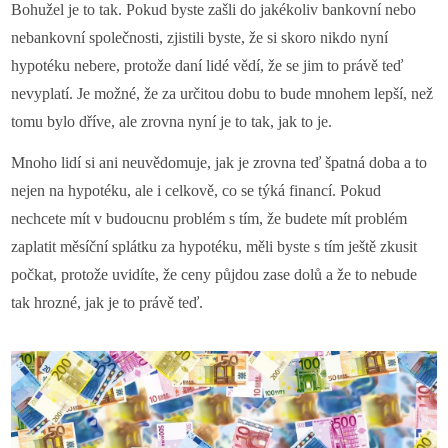
Bohužel je to tak. Pokud byste zašli do jakékoliv bankovní nebo
nebankovní společnosti, zjistili byste, že si skoro nikdo nyní
hypotéku nebere, protože daní lidé vědí, že se jim to právě teď
nevyplatí. Je možné, že za určitou dobu to bude mnohem lepší, než
tomu bylo dříve, ale zrovna nyní je to tak, jak to je.
Mnoho lidí si ani neuvědomuje, jak je zrovna teď špatná doba a to
nejen na hypotéku, ale i celkově, co se týká financí.
Pokud
nechcete mít v budoucnu problém s tím, že budete mít problém
zaplatit měsíční splátku za hypotéku, měli byste s tím ještě zkusit
počkat, protože uvidíte, že ceny půjdou zase dolů a že to nebude
tak hrozné, jak je to právě teď.