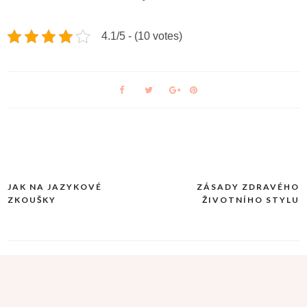
4.1/5 - (10 votes)
JAK NA JAZYKOVÉ
ZÁSADY ZDRAVÉHO
Navigace
ZKOUŠKY
ŽIVOTNÍHO STYLU
pro
příspěvek