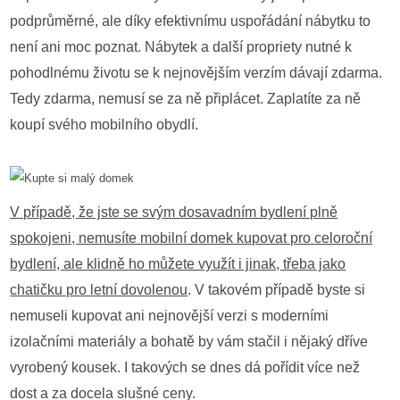
podprůměrné, ale díky efektivnímu uspořádání nábytku to
není ani moc poznat. Nábytek a další propriety nutné k
pohodlnému životu se k nejnovějším verzím dávají zdarma.
Tedy zdarma, nemusí se za ně připlácet. Zaplatíte za ně
koupí svého mobilního obydlí.
V případě, že jste se svým dosavadním bydlení plně
spokojeni, nemusíte mobilní domek kupovat pro celoroční
bydlení, ale klidně ho můžete využít i jinak, třeba jako
chatičku pro letní dovolenou
. V takovém případě byste si
nemuseli kupovat ani nejnovější verzi s moderními
izolačními materiály a bohatě by vám stačil i nějaký dříve
vyrobený kousek. I takových se dnes dá pořídit více než
dost a za docela slušné ceny.