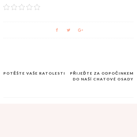
POTĚŠTE VAŠE RATOLESTI
PŘIJEĎTE ZA ODPOČINKEM
Navigace
DO NAŠÍ CHATOVÉ OSADY
pro
příspěvek