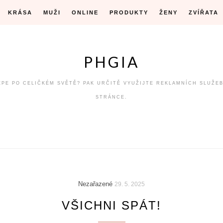
KRÁSA
MUŽI
ONLINE
PRODUKTY
ŽENY
ZVÍŘATA
PHGIA
LÉPE PO CELIČKÉM SVĚTĚ? PAK URČITĚ VYUŽIJTE REKLAMNÍCH SLUŽE
STRÁNCE.
Nezařazené
29. 5. 2025
VŠICHNI SPÁT!