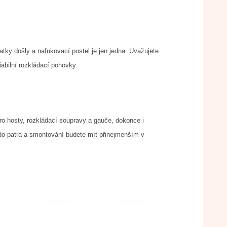
tky došly a nafukovací postel je jen jedna. Uvažujete
iabilní
rozkládací pohovky
.
ro hosty, rozkládací soupravy a gauče, dokonce i
 do patra a smontování budete mít přinejmenším v