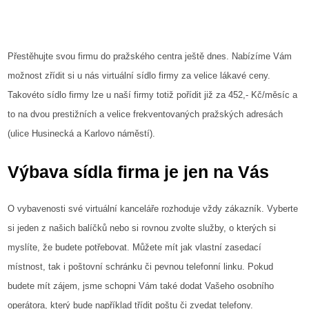
Přestěhujte svou firmu do pražského centra ještě dnes. Nabízíme Vám
možnost zřídit si u nás virtuální
sídlo firmy
za velice lákavé ceny.
Takovéto sídlo firmy lze u naší firmy totiž pořídit již za 452,- Kč/měsíc a
to na dvou prestižních a velice frekventovaných pražských adresách
(ulice Husinecká a Karlovo náměstí).
Výbava sídla firma je jen na Vás
O vybavenosti své virtuální kanceláře rozhoduje vždy zákazník. Vyberte
si jeden z našich balíčků nebo si rovnou zvolte služby, o kterých si
myslíte, že budete potřebovat. Můžete mít jak vlastní zasedací
místnost, tak i poštovní schránku či pevnou telefonní linku. Pokud
budete mít zájem, jsme schopni Vám také dodat Vašeho osobního
operátora, který bude například třídit poštu či zvedat telefony.