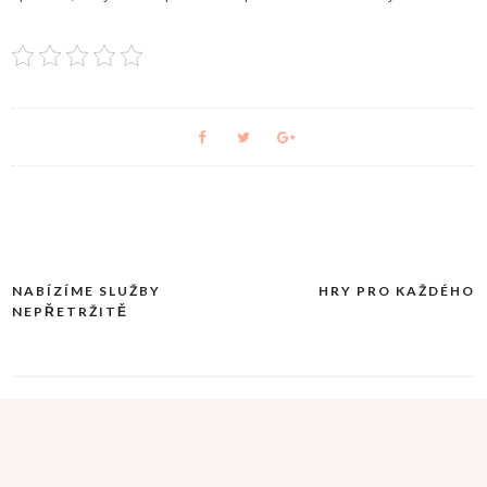
NABÍZÍME SLUŽBY
HRY PRO KAŽDÉHO
Navigace
NEPŘETRŽITĚ
pro
příspěvek