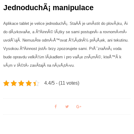
JednoduchÃ¡ manipulace
Aplikace tablet je velice jednoduchÃ¡. StaÄÃ­ je umÃ­stit do plovÃ¡ku, Äi
do dÃ¡vkovaÄe, a ÃºÄinnÃ© lÃ¡tky se sami postupnÄ› a rovnomÄ›rnÄ›
uvolÅˆujÃ­. NemusÃ­te odmÄ›Å™ovat Å¾Ã¡dnÃ½ prÃ¡Å¡ek, ani tekutinu.
Vysokou ÃºÄinnost jistÄ› brzy zpozorujete sami. PrÅ¯zraÄnÃ¡ voda
bude opravdu velkÃ½m lÃ¡kadlem i pro vaÅ¡e znÃ¡mÃ©, kteÅ™Ã­ k
vÃ¡m v lÃ©tÄ› zavÃ­tajÃ­ na nÃ¡vÅ¡tÄ›vu.
4.4/5 - (11 votes)