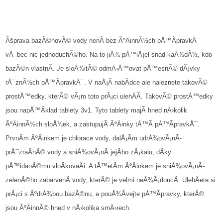
Ãšprava bazÃ©novÃ© vody nenÃ­ bez ÃºÄinnÃ½ch pÅ™Ã­pravkÅ¯
vÅ¯bec nic jednoduchÃ©ho. Na to jiÅ¾ pÅ™iÅ¡el snad kaÅ¾dÃ½, kdo
bazÃ©n vlastnÃ­. Je sloÅ¾itÃ© odmÄ›Å™ovat pÅ™esnÃ© dÃ¡vky
rÅ¯znÃ½ch pÅ™Ã­pravkÅ¯. V naÅ¡Ã­ nabÃ­dce ale naleznete takovÃ©
prostÅ™edky, kterÃ© vÃ¡m toto prÃ¡ci ulehÄÃ­. TakovÃ© prostÅ™edky
jsou napÅ™Ã­klad
tablety 3v1
. Tyto tablety majÃ­ hned nÄ›kolik
ÃºÄinnÃ½ch sloÅ¾ek, a zastupujÃ­ ÃºÄinky tÅ™Ã­ pÅ™Ã­pravkÅ¯.
PrvnÃ­m ÃºÄinkem je chlorace vody, dalÅ¡Ã­m udrÅ¾ovÃ¡nÃ­
prÅ¯zraÄnÃ© vody a sniÅ¾ovÃ¡nÃ­ jejÃ­ho zÃ¡kalu, dÃ­ky
pÅ™idanÃ©mu vloÄkovaÄi. A tÅ™etÃ­m ÃºÄinkem je sniÅ¾ovÃ¡nÃ­
zelenÃ©ho zabarvenÃ­ vody, kterÃ© je velmi neÅ¾Ã¡doucÃ­. UlehÄete si
prÃ¡ci s ÃºdrÅ¾bou bazÃ©nu, a pouÅ¾Ã­vejte pÅ™Ã­pravky, kterÃ©
jsou ÃºÄinnÃ© hned v nÄ›kolika smÄ›rech.