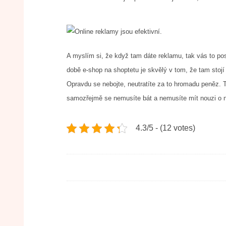
A myslím si, že když tam dáte reklamu, tak vás to po
době e-shop na shoptetu je skvělý v tom, že tam stoj
Opravdu se nebojte, neutratíte za to hromadu peněz. T
samozřejmě se nemusíte bát a nemusíte mít nouzi o no
4.3/5 - (12 votes)