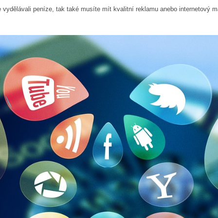
 vydělávali peníze, tak také musíte mít kvalitní reklamu anebo internetový m