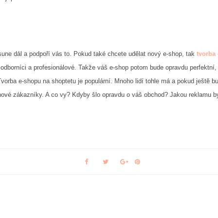
sune dál a podpoří vás to. Pokud také chcete udělat nový e-shop, tak
tvorba
í odborníci a profesionálové. Takže váš e-shop potom bude opravdu perfektní
vorba e-shopu na shoptetu je populární. Mnoho lidí tohle má a pokud ještě bud
vé zákazníky. A co vy? Kdyby šlo opravdu o váš obchod? Jakou reklamu byste