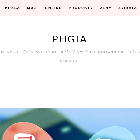
KRÁSA
MUŽI
ONLINE
PRODUKTY
ŽENY
ZVÍŘATA
PHGIA
LÉPE PO CELIČKÉM SVĚTĚ? PAK URČITĚ VYUŽIJTE REKLAMNÍCH SLUŽE
STRÁNCE.