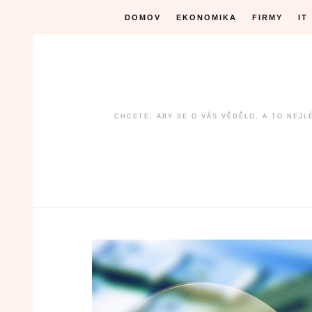
Skip
DOMOV
EKONOMIKA
FIRMY
IT
to
content
CHCETE, ABY SE O VÁS VĚDĚLO, A TO NEJ