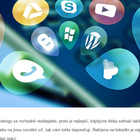
ketingu se rozhodně neobejdete, proto je nejlepší, kdybyste třeba sehnali tak
bo na jinou sociální síť, tak vám tohle doporučuji. Reklama na linkedIn je ne
ají práci.