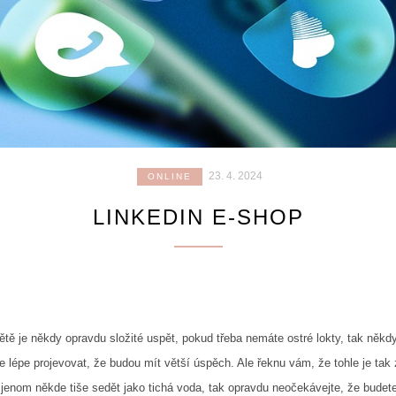
23. 4. 2024
ONLINE
LINKEDIN E-SHOP
e někdy opravdu složité uspět, pokud třeba nemáte ostré lokty, tak někdy je
e lépe projevovat, že budou mít větší úspěch. Ale řeknu vám, že tohle je ta
 jenom někde tiše sedět jako tichá voda, tak opravdu neočekávejte, že budete