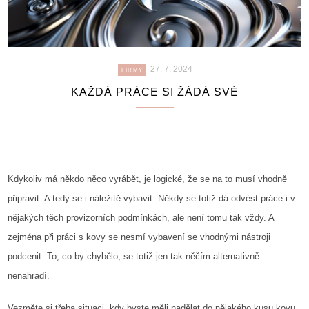
27. 7. 2024
FIRMY
KAŽDÁ PRÁCE SI ŽÁDÁ SVÉ
Kdykoliv má někdo něco vyrábět, je logické, že se na to musí vhodně
připravit. A tedy se i náležitě vybavit. Někdy se totiž dá odvést práce i v
nějakých těch provizorních podmínkách, ale není tomu tak vždy. A
zejména při práci s kovy se nesmí vybavení se vhodnými nástroji
podcenit. To, co by chybělo, se totiž jen tak něčím alternativně
nenahradí.
Vezměte si třeba situaci, kdy byste měli nadělat do nějakého kusu kovu