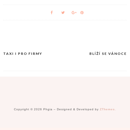
TAXI I PRO FIRMY
BLÍŽÍ SE VÁNOCE
Navigace
pro
příspěvek
Copyright © 2026 Phgia
–
Designed & Developed by
ZThemes.