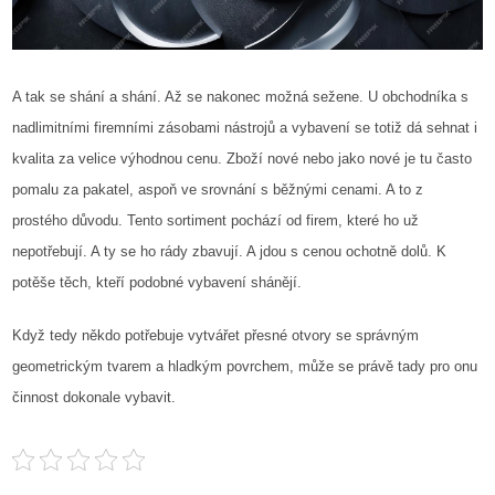
A tak se shání a shání. Až se nakonec možná sežene. U obchodníka s
nadlimitními firemními zásobami nástrojů a vybavení se totiž dá sehnat i
kvalita za velice výhodnou cenu. Zboží nové nebo jako nové je tu často
pomalu za pakatel, aspoň ve srovnání s běžnými cenami. A to z
prostého důvodu. Tento sortiment pochází od firem, které ho už
nepotřebují. A ty se ho rády zbavují. A jdou s cenou ochotně dolů. K
potěše těch, kteří podobné vybavení shánějí.
Když tedy někdo potřebuje vytvářet přesné otvory se správným
geometrickým tvarem a hladkým povrchem, může se právě tady pro onu
činnost dokonale vybavit.