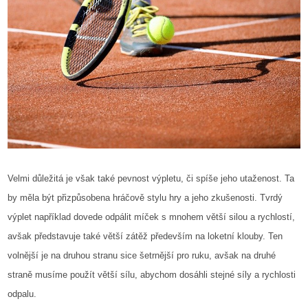
Velmi důležitá je však také pevnost výpletu, či spíše jeho utaženost. Ta
by měla být přizpůsobena hráčově stylu hry a jeho zkušenosti. Tvrdý
výplet například dovede odpálit míček s mnohem větší silou a rychlostí,
avšak představuje také větší zátěž především na loketní klouby. Ten
volnější je na druhou stranu sice šetrnější pro ruku, avšak na druhé
straně musíme použít větší sílu, abychom dosáhli stejné síly a rychlosti
odpalu.