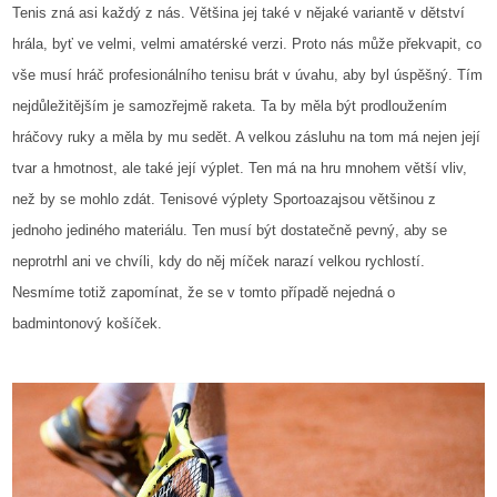
Tenis zná asi každý z nás. Většina jej také v nějaké variantě v dětství
hrála, byť ve velmi, velmi amatérské verzi. Proto nás může překvapit, co
vše musí hráč profesionálního tenisu brát v úvahu, aby byl úspěšný.
Tím
nejdůležitějším je samozřejmě raketa. Ta by měla být prodloužením
hráčovy ruky a měla by mu sedět. A velkou zásluhu na tom má nejen její
tvar a hmotnost, ale také její výplet. Ten má na hru mnohem větší vliv,
než by se mohlo zdát.
Tenisové výplety
Sportoaza
jsou většinou z
jednoho jediného materiálu. Ten musí být dostatečně pevný, aby se
neprotrhl ani ve chvíli, kdy do něj míček narazí velkou rychlostí.
Nesmíme totiž zapomínat, že se v tomto případě nejedná o
badmintonový košíček.