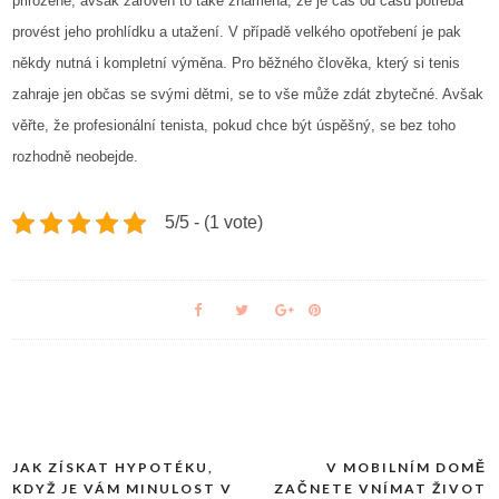
přirozené, avšak zároveň to také znamená, že je čas od času potřeba
provést jeho prohlídku a utažení. V případě velkého opotřebení je pak
někdy nutná i kompletní výměna.
Pro běžného člověka, který si tenis
zahraje jen občas se svými dětmi, se to vše může zdát zbytečné. Avšak
věřte, že profesionální tenista, pokud chce být úspěšný, se bez toho
rozhodně neobejde.
5/5 - (1 vote)
JAK ZÍSKAT HYPOTÉKU,
V MOBILNÍM DOMĚ
Navigace
KDYŽ JE VÁM MINULOST V
ZAČNETE VNÍMAT ŽIVOT