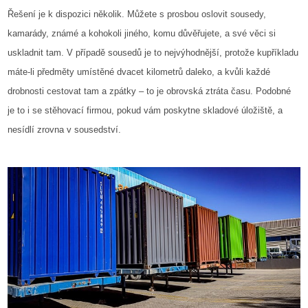
Řešení je k dispozici několik. Můžete s prosbou oslovit sousedy,
kamarády, známé a kohokoli jiného, komu důvěřujete, a své věci si
uskladnit tam. V případě sousedů je to nejvýhodnější, protože kupříkladu
máte-li předměty umístěné dvacet kilometrů daleko, a kvůli každé
drobnosti cestovat tam a zpátky – to je obrovská ztráta času. Podobné
je to i se stěhovací firmou, pokud vám poskytne skladové úložiště, a
nesídlí zrovna v sousedství.