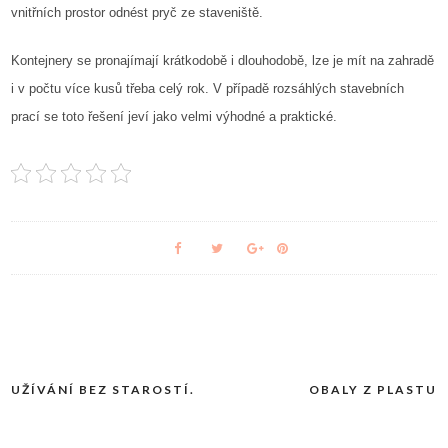
vnitřních prostor odnést pryč ze staveniště.
Kontejnery se pronajímají krátkodobě i dlouhodobě, lze je mít na zahradě
i v počtu více kusů třeba celý rok. V případě rozsáhlých stavebních
prací se toto řešení jeví jako velmi výhodné a praktické.
UŽÍVÁNÍ BEZ STAROSTÍ.
OBALY Z PLASTU
Navigace
pro