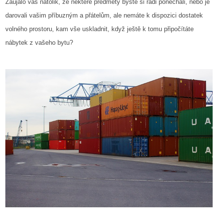
Zaujalo vás natolik, že některé předměty byste si rádi ponechali, nebo je
darovali vašim příbuzným a přátelům, ale nemáte k dispozici dostatek
volného prostoru, kam vše uskladnit, když ještě k tomu připočítáte
nábytek z vašeho bytu?