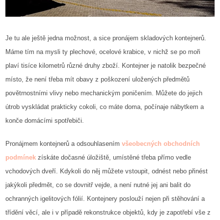
Je tu ale ještě jedna možnost, a sice pronájem skladových kontejnerů.
Máme tím na mysli ty plechové, ocelové krabice, v nichž se po moři
plaví tisíce kilometrů různé druhy zboží. Kontejner je natolik bezpečné
místo, že není třeba mít obavy z poškození uložených předmětů
povětrnostními vlivy nebo mechanickým poničením. Můžete do jejich
útrob vyskládat prakticky cokoli, co máte doma, počínaje nábytkem a
konče domácími spotřebiči.
Pronájmem kontejnerů a odsouhlasením
všeobecných obchodních
podmínek
získáte dočasné úložiště, umístěné třeba přímo vedle
vchodových dveří. Kdykoli do něj můžete vstoupit, odnést nebo přinést
jakýkoli předmět, co se dovnitř vejde, a není nutné jej ani balit do
ochranných igelitových fólií. Kontejnery poslouží nejen při stěhování a
třídění věcí, ale i v případě rekonstrukce objektů, kdy je zapotřebí vše z