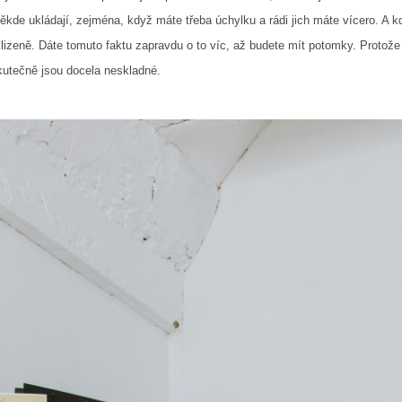
někde ukládají, zejména, když máte třeba úchylku a rádi jich máte vícero. A k
klizeně. Dáte tomuto faktu zapravdu o to víc, až budete mít potomky. Protože
skutečně jsou docela neskladné.