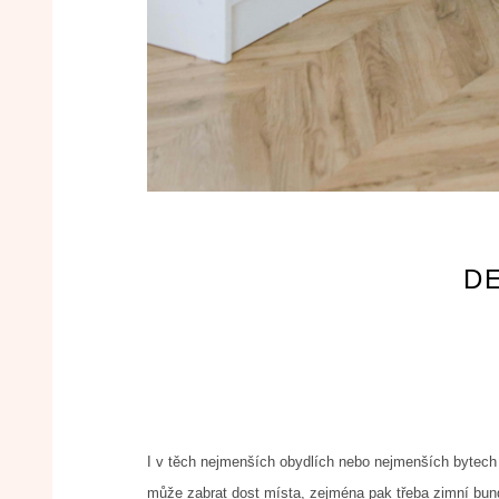
D
I v těch nejmenších obydlích nebo nejmenších bytech j
může zabrat dost místa, zejména pak třeba zimní bundy